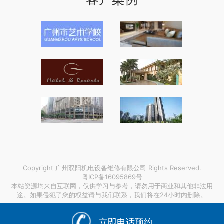
Copyright 广州双阳机电设备维修有限公司 Rights Reserved.
粤ICP备16095869号
本站资源均来自互联网，仅供学习与参考，请勿用于商业和其他非法用
途。如果侵犯了您的权益请与我们联系，我们将在24小时内删除。
链接支持：
职称论文发表权
|
行星减速机马达
|
出口报关需要海
运提单号
|
立即电话预约