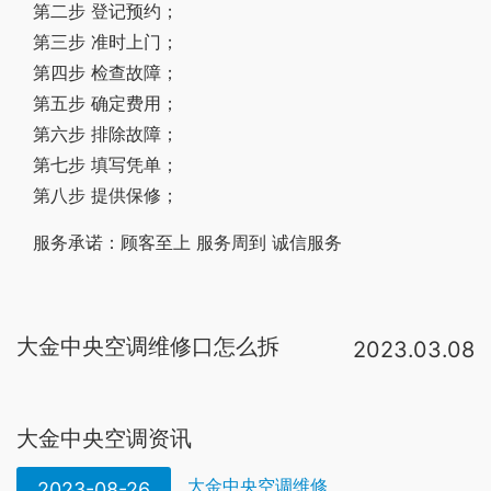
第二步 登记预约；
第三步 准时上门；
第四步 检查故障；
第五步 确定费用；
第六步 排除故障；
第七步 填写凭单；
第八步 提供保修；
服务承诺：顾客至上 服务周到 诚信服务
大金中央空调维修口怎么拆
2023.03.08
从描述上看中央空调维修口怎么拆，是左右两边，靠最外边的百叶处，有两个可以搬动的插件，同时扳一下，就下来了。1。 将回风口从天花板上取下，堵截风机电源 ；2。 翻开检修孔，拆下电机上的衔接线 ；3。 旋转螺丝取下风机 ；4。 将风机移至作业台上，将电机轴与风轮衔接的止动螺钉松动，脱开风轮，将风轮及罩壳一同取下，以便整理 。旋转螺丝取下风机即可。中央空调的进出风口如果没有得到及时的清洗，后果还是很严重的，容易出现高压运行，超压运行的情况，对空调的损伤是非常大的，所以使用者不要觉得进出风口的杂质不影响使用就放任不管了。如果不会清洗，你好，家用中央空调有很多种形式，有壁挂、吸顶式、天井风管式等等。壁挂式的最简单，拆开面板抽出来就可以。吸顶式和风管式需要从维修口进入，拆开面板抽出滤网。一般滤网都很好抽出，不用担心。在回风口处左右角两边各有一个卡扣，用手往内一拉就开了。1。打开前盖我们双手同时抠住面板的两端，稍微用力将面板拉开一个角度，将空调的前盖打开。2。过滤网开启空调外盖后，里面往往还会有两个扣，轻轻的抠开才能让外盖完全打开。取过滤网比较容易取，先把过滤网往上推一下，下端。
一、中央空调
大金中央空调资讯
大金中央空调维修
2023-08-26