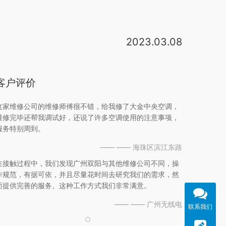
2023.03.08
大金空调售后服务维修中心一览：大金空调北京服务中心：北京市东城区东长安街1号东方广场东三楼20F。大金空调天津服务中心：天津和平区荣业大街新文化花园新雅居4号楼5门1202。大金空调大连服务中心：大连市西岗区黄河路376号。具体时间是周一至周五上午 7:00-下午23:00 （法定节假日除外）。广州大金空调维修售后电话是400-820-6266。大金空调（日本大金工业株式会社），是一家集空调、冷媒、压缩机的研发、生产、销售、服务为一体的跨国企业。大金空调的特点：1、节约空间。大金旗下的中央空调作为暗藏天花的形式，配。售后找店家的，他们都有售后保修期，店家有义务提供售后 。400-0826315 大金空调服务技术人员上门维护，现场为您解决问题，提供完善的保障服务。当日报修，就近安排，30分钟上门。大金空调服务项目： 空调维修、空调安装、空调拆装、空调安装维修、空调保养、空调清洗、空调加氟、空调消毒、。大金中央空调的售后维修电话：023-62962097 023-67734197 1）严格按维修程序及操作规程维修，确保维修质量。（2）严把配件质量关，杜绝假冒伪劣配件的使用。（3）服务热
客户评价
这家维修公司的维修师傅很不错，给我修了大金中央空调，
维修完毕还帮我调试好，还说了许多空调使用的注意事项，
服务特别周到。
—— —— 海珠区滨江东路
在接触过程中，我们发现广州双阳与其他维修公司不同，操
作规范，有据可依，并且尽量花时间去研究我们的需求，然
而提供完善的服务。这种工作方式我们非常满意。
—— —— 广州无线电
联系我们