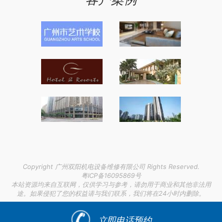
Copyright 广州双阳机电设备维修有限公司 Rights Reserved.
粤ICP备16095869号
本站资源均来自互联网，仅供学习与参考，请勿用于商业和其他非法用
途。如果侵犯了您的权益请与我们联系，我们将在24小时内删除。
链接支持：
安徽省发表职称论文的期刊
|
itss资质年审
|
前景好的
工业机柜空调
|
立即电话预约