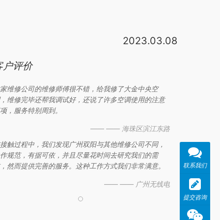
2023.03.08
调协力店，在
用户进行空调保修时，大
金空调可以根据用
户的地址进。这
客户评价
家维修公司的维修师傅很不错，给我修了大金中央空
，维修完毕还帮我调试好，还说了许多空调使用的注意
项，服务特别周到。
—— —— 海珠区滨江东路
接触过程中，我们发现广州双阳与其他维修公司不同，
作规范，有据可依，并且尽量花时间去研究我们的需
联系我们
，然而提供完善的服务。这种工作方式我们非常满意。
—— —— 广州无线电
提交咨询