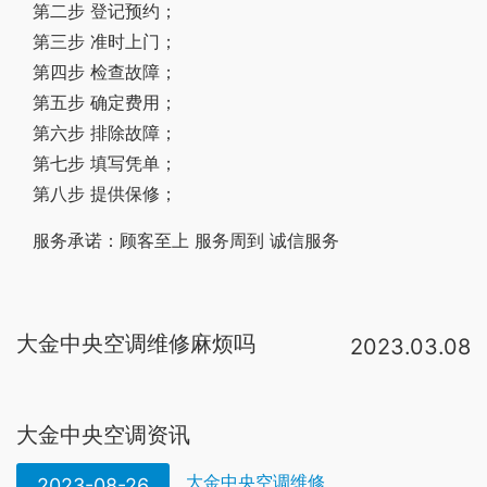
第二步 登记预约；
第三步 准时上门；
第四步 检查故障；
第五步 确定费用；
第六步 排除故障；
第七步 填写凭单；
第八步 提供保修；
服务承诺：顾客至上 服务周到 诚信服务
大金中央空调维修麻烦吗
2023.03.08
你好，不会很麻烦，如果选用合格的中央空调品牌，安装规范，一般中央空调故障率很小。而且中央空调安装完毕后，会在室内机组的附近预留检修口，如果发生故障的话，通过检修口即可进行检修，维修并不复杂，对室内装潢也不会产生破。中央空调的维保费用相对来说比分体机的维修费用高一点。中央空调维修起来不麻烦，因为中央空调有专用的检修口专门供维修用的。很麻烦，因为中央空调的机身是隐藏在吊顶中的，所以要维修只能拆了吊顶，然后又装回去。而且中央空调适合大房子，小户型房子就完全没必要装了不过空调也没那么容易坏的。肯定会涉及到破坏一定的装修，预留的检修口还是有一定局。1。系统复杂，成本较高，且施工质量不高存在漏水隐患，维修麻烦;2。无法直接引入新风;3。受气候影响，低于。中央空调的维修会很麻烦。中央空调系统由一个或多个冷热源系统和多个空气调节系统组成，该系统不同于传统冷剂式空调，(如单体机，VRV) 集中处理空气以达到舒适要求。采用液体气化制冷的原理为空气调节系统提供所需冷量，用以。但是中央空调不是那么容易坏的，发生故障的几率很低，而且现在像海信中央空调5G产品，还推出了提醒服务，在空调发生故障时，可以主动提醒报修
大金中央空调资讯
大金中央空调维修
2023-08-26