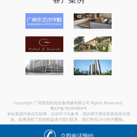
Copyright 广州双阳机电设备维修有限公司 Rights Reserved.
粤ICP备16095869号
本站资源均来自互联网，仅供学习与参考，请勿用于商业和其他非法用
途。如果侵犯了您的权益请与我们联系，我们将在24小时内删除。
链接支持：
成都无缝管引荐欧冶管道
|
村田贴片电容编码
|
省内
电缆防火涂料销售
|
立即电话预约