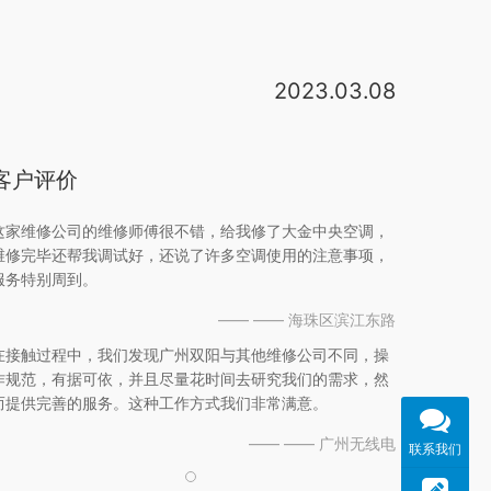
2023.03.08
大金中央空调总部客服：010-85181117，大金中央空调杭州客服：0571－86407578 。1。简单检查、不发生零配件及材料的简单维修（修正、调整）80元120元 2。压缩机更换作业 500元800元 3。热交换器更换（含焊接、真空）500元800元 4。四通阀交换作业（含焊接、真空）500元800元 5。项目2~4以外的需要焊接。一套三的，大金，我们维修费比国产多收1倍的价格，如最容易坏的功率模块坏，收费4500元，电源电路坏收费2500元，一般加氟收费600元，清洗保养收费300元。建议还是用国产的好些，大金空调多联机f千故障有几个原因，1排气传感器坏了，2主板坏了，3缺制冷剂 。我们将根据官方使用说明，统计大金空调故障代码，以便用户了解大金中央空调错误代码维修。大金VRV中央空调故障代码 A1 室内机印刷电路板不良 A3 排水水位系统异常 A7 摆动电机锁定 C4热交换器温度感应器系统异常 C9吸入空气温度。大金中央空调出现u4-01是通讯故障，新安装的空调考虑是线没接好，联系安装单位检查处理，使用一段时间的大金空调首先排除假故障，找到大金空调的空开，断电30分钟再开机，
客户评价
这家维修公司的维修师傅很不错，给我修了大金中央空调，
维修完毕还帮我调试好，还说了许多空调使用的注意事项，
服务特别周到。
—— —— 海珠区滨江东路
在接触过程中，我们发现广州双阳与其他维修公司不同，操
作规范，有据可依，并且尽量花时间去研究我们的需求，然
而提供完善的服务。这种工作方式我们非常满意。
—— —— 广州无线电
联系我们