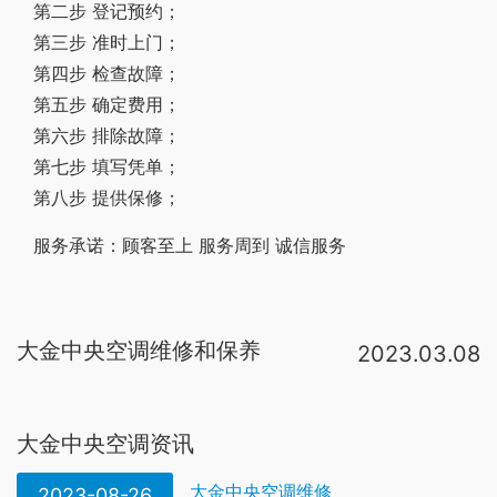
第二步 登记预约；
第三步 准时上门；
第四步 检查故障；
第五步 确定费用；
第六步 排除故障；
第七步 填写凭单；
第八步 提供保修；
服务承诺：顾客至上 服务周到 诚信服务
大金中央空调维修和保养
2023.03.08
定期清洁过滤网。普通家庭在空调频繁使用的季节里，一般2-3星期清洁一次空调过滤网是最为适宜的。拆装过滤网时需要小心注意，不要刮到散热片等机器内的部件，取下来的过滤网可以用软毛刷或者清水清洗，阴凉处晾干后再装回去即。4、多连线家用中央空调要定期清洗空调器的冷凝器和蒸发器盘管，使用毛刷和吸尘器清洗盘管上的灰尘。注意在清洗时毛刷和吸尘器应沿盘管的垂直方向清扫，切勿沿水准方向清扫，以免碰坏盘管的肋片。5、空调器要长期停机时（如空调。空调最脏的部位就是空调内部的蒸发器、滚轮，但这些部件一般家庭打不开，因此需请专业人士使用专业药剂进行清洗。对于普通家庭，最好每个大金空调运行季节结束后专业清洗一次，但从经济角度考虑，一年清洗一次也可以，但在夏季使。大金空调服务项目： 空调维修、空调安装、空调拆装、空调安装维修、空调保养、空调清洗、空调加氟、空调消毒、空调年检、中央空调维修保养服务等。空调项目详情：1、空调安装：专业维修师傅上门设计安装各种品牌空调。2、空调维修：。中央空调系统设备的维修保养主要有以下方面:冷水机组、空气调节处理设备、冷却水系统、电气控制等部分的维修保养。日常的维护保养即在值班运行时，
大金中央空调资讯
大金中央空调维修
2023-08-26