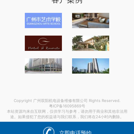
Copyright 广州双阳机电设备维修有限公司 Rights Reserved.
粤ICP备16095869号
本站资源均来自互联网，仅供学习与参考，请勿用于商业和其他非法用
途。如果侵犯了您的权益请与我们联系，我们将在24小时内删除。
链接支持：
香港到苏州搬家公司
|
济南哪家代理pos机好
|
航空
气象地理信息系统
|
立即电话预约